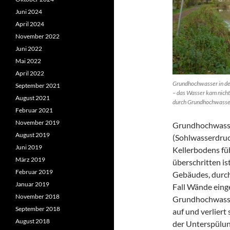
Juni 2024
April 2024
November 2022
Juni 2022
Mai 2022
April 2022
Grundhochwasser in d
September 2021
– das Wasser kam nicht
August 2021
durch Grundhochwasse
Februar 2021
November 2019
Grundhochwasser
August 2019
(Sohlwasserdruc
Juni 2019
Kellerbodens fü
März 2019
überschritten is
Februar 2019
Gebäudes, durch
Januar 2019
Fall Wände eing
November 2018
Grundhochwasse
September 2018
auf und verliert
August 2018
der Unterspülun