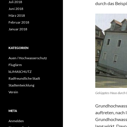
Juli 2018
durch das Beispi
Juni 2018
März 2018
Februar 2018
Januar 2018
KATEGORIEN
Auen / Hochwasserschutz
Fluglärm
kLIMASCHUTZ
Radfreundliche Stadt
Stadtentwicklung
Verein
Gekipptes Haus durch 
Grundhochwasse
META
auftreten, nach
Grundhochwasser
Anmelden
lang wirkt. Davo