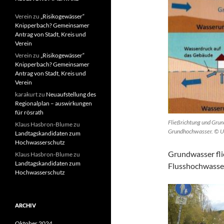
Verein
zu
„Risikogewässer“
Knipperbach? Gemeinsamer
Antrag von Stadt, Kreis und
Verein
Verein
zu
„Risikogewässer“
Knipperbach? Gemeinsamer
Antrag von Stadt, Kreis und
Verein
karakurt
zu
Neuaufstellung des
Regionalplan – auswirkungen
für rösrath
Fließrichtung und Grun
Klaus Hasbron-Blume
zu
Grundhochwasser. © U
Landtagskandidaten zum
Hochwasserschutz
Grundwasser fli
Klaus Hasbron-Blume
zu
Landtagskandidaten zum
Flusshochwasser 
Hochwasserschutz
ARCHIV
Oktober 2024