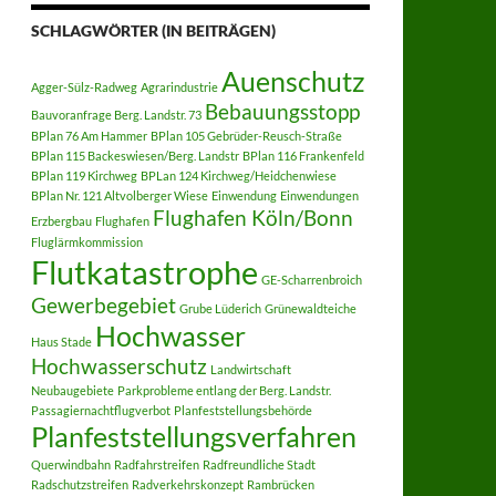
SCHLAGWÖRTER (IN BEITRÄGEN)
Auenschutz
Agger-Sülz-Radweg
Agrarindustrie
Bebauungsstopp
Bauvoranfrage Berg. Landstr. 73
BPlan 76 Am Hammer
BPlan 105 Gebrüder-Reusch-Straße
BPlan 115 Backeswiesen/Berg. Landstr
BPlan 116 Frankenfeld
BPlan 119 Kirchweg
BPLan 124 Kirchweg/Heidchenwiese
BPlan Nr. 121 Altvolberger Wiese
Einwendung
Einwendungen
Flughafen Köln/Bonn
Erzbergbau
Flughafen
Fluglärmkommission
Flutkatastrophe
GE-Scharrenbroich
Gewerbegebiet
Grube Lüderich
Grünewaldteiche
Hochwasser
Haus Stade
Hochwasserschutz
Landwirtschaft
Neubaugebiete
Parkprobleme entlang der Berg. Landstr.
Passagiernachtflugverbot
Planfeststellungsbehörde
Planfeststellungsverfahren
Querwindbahn
Radfahrstreifen
Radfreundliche Stadt
Radschutzstreifen
Radverkehrskonzept
Rambrücken