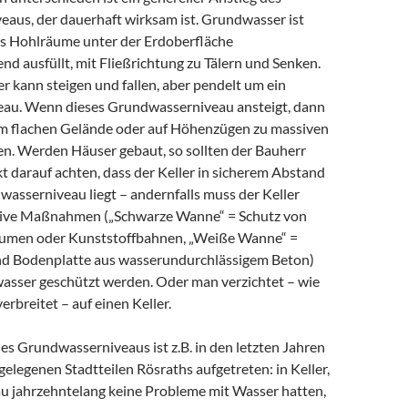
aus, der dauerhaft wirksam ist. Grundwasser ist
as Hohlräume unter der Erdoberfläche
 ausfüllt, mit Fließrichtung zu Tälern und Senken.
 kann steigen und fallen, aber pendelt um ein
au. Wenn dieses Grundwasserniveau ansteigt, dann
im flachen Gelände oder auf Höhenzügen zu massiven
n. Werden Häuser gebaut, so sollten der Bauherr
t darauf achten, dass der Keller in sicherem Abstand
asserniveau liegt – andernfalls muss der Keller
tive Maßnahmen („Schwarze Wanne“ = Schutz von
tumen oder Kunststoffbahnen, „Weiße Wanne“ =
 Bodenplatte aus wasserundurchlässigem Beton)
sser geschützt werden. Oder man verzichtet – wie
erbreitet – auf einen Keller.
es Grundwasserniveaus ist z.B. in den letzten Jahren
gelegenen Stadtteilen Rösraths aufgetreten: in Keller,
Bau jahrzehntelang keine Probleme mit Wasser hatten,