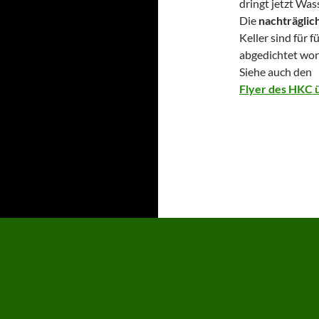
dringt jetzt Wass
Die
nachträglic
Keller sind für 
abgedichtet word
Siehe auch den
Flyer des HKC 