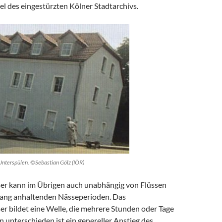
el des eingestürzten Kölner Stadtarchivs.
Unterspülen. ©Sebastian Gölz (IÖR)
r kann im Übrigen auch unabhängig von Flüssen
 lang anhaltenden Nässeperioden. Das
 bildet eine Welle, die mehrere Stunden oder Tage
n unterschieden ist ein genereller Anstieg des