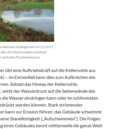
en Auen am Sülzbogen am 14.11.2011
 über den Deich sondern entstand
r nach dem Flusshochwasser.
 übt eine Auftriebskraft auf die Kellersohle aus
k) – im Extremfall kann dies zum Aufbrechen des
hren. Sobald das Niveau der Kellersohle
t, wirkt der Wasserdruck auf die Seitenwände des
 die Wasser eindringen kann oder im schlimmsten
edrückt werden können. Stark strömendes
r kann zur Erosion führen: das Gebäude schwimmt
 seine Standfestigkeit („Aufschwimmen“). Die Folgen
g eines Gebäudes kennt mittlerweile die ganze Welt