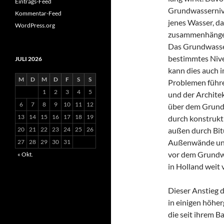
Eintrags-Feed
Grundwassernive
Kommentar-Feed
jenes Wasser, d
WordPress.org
zusammenhängend
Das Grundwasser
bestimmtes Nive
JULI 2026
kann dies auch 
M
D
M
D
F
S
S
Problemen führe
1
2
3
4
5
und der Architek
6
7
8
9
10
11
12
über dem Grundw
13
14
15
16
17
18
19
durch konstruk
außen durch Bi
20
21
22
23
24
25
26
Außenwände und
27
28
29
30
31
vor dem Grundwa
« Okt.
in Holland weit v
Dieser Anstieg d
in einigen höher
die seit ihrem 