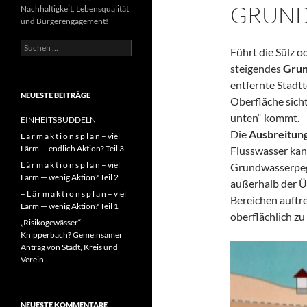
GRUN
Nachhaltigkeit, Lebensqualität
und Bürgerengagement!
Suchen
Führt die Sülz o
nach:
steigendes
Gru
entfernte Stadtt
NEUESTE BEITRÄGE
Oberfläche sicht
unten“ kommt.
EINHEITSBUDDELN
Die
Ausbreitung
L ä r m a k t i o n s p l a n – viel
Lärm — endlich Aktion? Teil 3
Flusswasser kan
L ä r m a k t i o n s p l a n – viel
Grundwasserpege
Lärm — wenig Aktion? Teil 2
außerhalb der 
– L ä r m a k t i o n s p l a n – viel
Bereichen auftre
Lärm — wenig Aktion? Teil 1
oberflächlich zu
„Risikogewässer“
Knipperbach? Gemeinsamer
Antrag von Stadt, Kreis und
Verein
NEUESTE KOMMENTARE