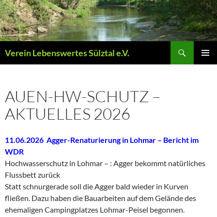
Zum
Inhalt
springen
Suchen
Verein Lebenswertes Sülztal e.V.
PRIMÄR
MENÜ
AUEN-HW-SCHUTZ –
AKTUELLES 2026
11.06.2026 Agger-Renaturierung in Lohmar – Bericht im
WDR
Hochwasserschutz in Lohmar –
:
Agger bekommt natürliches
Flussbett zurück
Statt schnurgerade soll die Agger bald wieder in Kurven
fließen. Dazu haben die Bauarbeiten auf dem Gelände des
ehemaligen Campingplatzes Lohmar-Peisel begonnen.