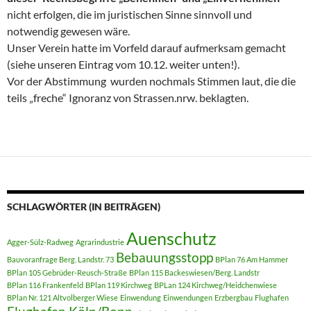
nicht erfolgen, die im juristischen Sinne sinnvoll und
notwendig gewesen wäre.
Unser Verein hatte im Vorfeld darauf aufmerksam gemacht
(siehe unseren Eintrag vom 10.12. weiter unten!).
Vor der Abstimmung wurden nochmals Stimmen laut, die die
teils „freche“ Ignoranz von Strassen.nrw. beklagten.
SCHLAGWÖRTER (IN BEITRÄGEN)
Auenschutz
Agger-Sülz-Radweg
Agrarindustrie
Bebauungsstopp
Bauvoranfrage Berg. Landstr. 73
BPlan 76 Am Hammer
BPlan 105 Gebrüder-Reusch-Straße
BPlan 115 Backeswiesen/Berg. Landstr
BPlan 116 Frankenfeld
BPlan 119 Kirchweg
BPLan 124 Kirchweg/Heidchenwiese
BPlan Nr. 121 Altvolberger Wiese
Einwendung
Einwendungen
Erzbergbau
Flughafen