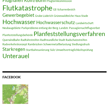
Flughafen Köln/Bonn
Fluglärmkommission
Flutkatastrophe
GE-Scharrenbroich
Gewerbegebiet
Grube Lüderich
Grünewaldteiche
Haus Stade
Hochwasser
Hochwasserschutz
Landwirtschaft
Neubaugebiete
Parkprobleme entlang der Berg. Landstr.
Passagiernachtflugverbot
Planfeststellungsverfahren
Planfeststellungsbehörde
Querwindbahn
Radfahrstreifen
Radfreundliche Stadt
Radschutzstreifen
Radverkehrskonzept
Rambrücken
Schwermetallbelastung
Siedlungsdruck
Starkregen
Startbahnsanierung
Sülz
Umweltverträglichkeitsprüfung
Unterauel
FACEBOOK