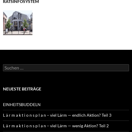
RATSINFOSYSTEM
Suchen
nach:
NEUESTE BEITRÄGE
EINHEITSBUDDELN
L ä r m a k t i o n s p l a n – viel Lärm — endlich Aktion? Teil 3
L ä r m a k t i o n s p l a n – viel Lärm — wenig Aktion? Teil 2